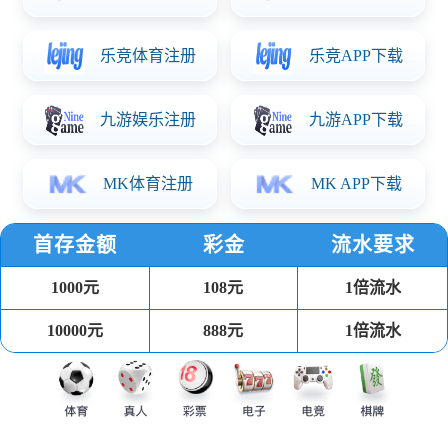
8次扑救&扑点，依合散当选U19国足vs哥
伦比亚一役最佳球员
在日前结束的一场国际青年足球友谊赛中，中国U19
国家队与实力强劲的哥伦比亚U19队展开了一场激烈
的对决。尽管最终比分未能如愿，但门将依合散凭借
令人惊叹的8次扑救并成功扑出一粒点球的超神发
挥，成为了全场最耀眼的明星。赛后，依合散毫无悬
念地当选为本场比赛最佳球员，他的名字也因此被更
多球迷所铭记。