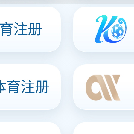
机会的裂变：一次替补出场
转折点出现在2022年意大利蒙扎站。彼时，威
替补出场。这位荷兰车手在排位赛中力压队友拉
积分，一战成名。这次关键替补机会，直接促使小
反观米克·舒马赫，虽然在哈斯车队的两年间偶有像
正赛失误与巨额事故账单，让车队高层逐渐失去耐
他时，米克·舒马赫发现，自己连最基础的替补席
甚至阿尔派的测试席位，都被更年轻或更有经验
天，而米克·舒马赫却在替补席上越坐越冷，这正
天差地别的现状：从“车王之子
如今，德弗里斯已经凭借2023赛季在小红牛的
站稳脚跟，甚至在2024赛季转会大门开启时成
准与轮胎管理，正逐渐被认可为“数据型车手”的