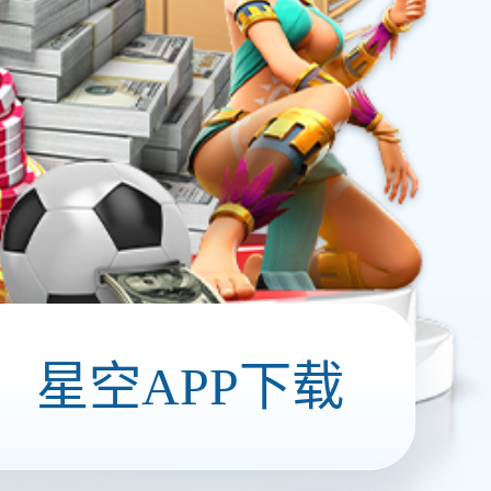
冠军的入局逻辑
赫分别以统治性表现拿下F2总冠军。德弗里斯
展现出老将般的成熟度；而米克·舒马赫则顶
-to-Win的方式证明自己的天赋。按理说，两
舒马赫得益于其姓氏带来的商业价值与法拉利
弗里斯则因缺乏顶级青训庇护，被迫转战耐
”。这段早期分化，奠定了两人现今天差地