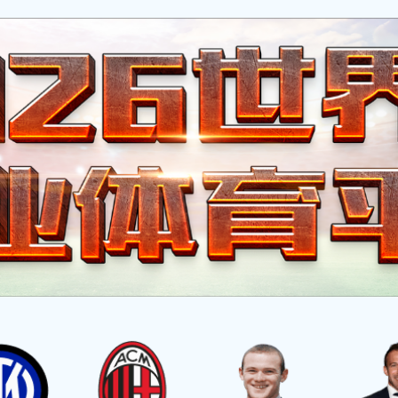
App下载
公司介绍
体育资讯
nline官网
—— 比赛数据从这