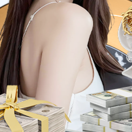
竞争中逆袭上位，屡屡获得替补机会并抓住关键表
高光后，至今仍在围场边缘徘徊，成为“最激烈替
场关于天赋、机遇与运气的较量，正在书写一段