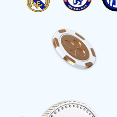
覆盖实时赛事、
首页
/
体育资讯
/ 正文