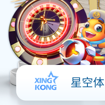
德弗里斯vs米克·舒马赫：围
场最激烈替补席争夺，两位
前F2冠军赛场机会天差地别