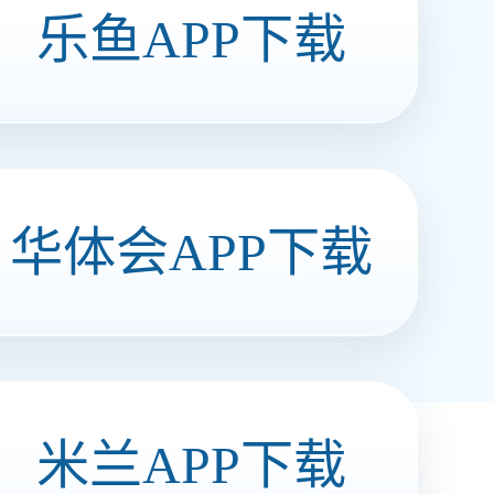
F1正式车手的大门几乎对他关闭。他的团队
碰壁。围场内普遍认为，若米克·舒马赫无
这位前F2冠军将永久告别F1赛场。两位冠军
生涯轨迹的断崖式分野。
轻车手提了个醒：在F1这个极度依赖“窗
切，而姓名的光环无法持久支撑席位。德弗
克·舒马赫则需要在围场边缘找到新的突破口
路。这场替补席争夺战尚未终结，但胜负的天